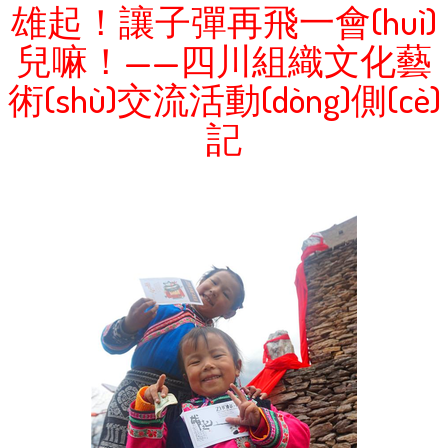
雄起！讓子彈再飛一會(huì)
兒嘛！——四川組織文化藝
術(shù)交流活動(dòng)側(cè)
記