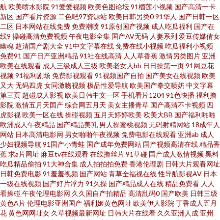
航
欧美喷水影院
91爱爱视频
欧美色图论坛
91榴莲小视频
国产高清一卡
碰碰 天堂AV颜射 在线色情2026 91手机在线视频 不卡十三区 韩国美女AV导
新区
国产看片资源
二色吧97资源站
欧美日韩另类0
91华人
国产日韩一区
二区
日本网站在线免费
免费潮喷
91原创国产视频
成人吃瓜福利
国产在
线9
操碰高清免费视频
午夜电影全集
国产AV无码
人妻系列
爱豆传媒倩女
航 欧美操日本日本 日韩美女大片 午夜福利在线导航 91免费观看视频 肏屄网
幽魂
超清国产剧大全
91中文字幕在线
免费在线小视频
吃瓜福利小视频
免费91
国产日产亚洲精品
91社在线高清
人人草香蕉
激情另类图片
亚洲
站高清日韩 国产精品乱仑 九一精品123区 人妻熟女一级片 伪娘人妖中文网址
欧美在线观看
成人三级成人三级
欧美老女人bb
日日操第一页
91网豆花
视频
91福利剧场
免费影视观看
91视频国产自拍
国产美女在线视频
欧美
又大
无码四虎
女同激吻视频
极品性爱导航
欧美国产拳交喷奶
中文字幕
在线免费观看91 97福利 海角社区亚瑟 欧美成人影 日韩伦理三区 午夜色色网
第三页
超碰成人影视
欧美日韩中文一区
手机看片1204
91色快播
福利撸
影院
激情五月天国产
综合网五月天
美女主播青草
国产高清不卡视频
四
91传煤 操操黄了绿了 后入白丝美女 美女主播自慰 日本91 午夜AV影院 91超
虎影视
欧美一区在线
操碰视频
五月天婷婷欧美
欧美大BB
国产福利啪啪
欧洲成人午夜精品
国产精品美乳
男人操蜜桃视频
无码射精网站
18成年人
网站
日本高清电影网
男女啪啪午夜视频
免费电影在线观看
亚洲ab
成人
碰碰在线 超碰99在线观看 韩日黄色网址 免费性片 日韩性爱网 亚洲限制级AV
少妇视频导航
91国产小青蛙
国产成年免费网站
国产视频高清在线
精品香
蕉
求a片网址
麻豆tv在线观看
在线撸丝片
91草碰
国产成人激情视频
黑料
AV国产 国产91丝袜 久久精品在线 人人操人人摸超碰 午夜激情三级 91网站免
吃瓜精品偷拍
91大神合集
成人拍拍拍免费
香港伦理剧
日韩大片观看网址
日韩免费电影
91羞羞视频
国产网站
青草全福视在线
性导航影视AV
日本
一级在线视频
国产好片浮力
91久操
国产精品成人在线
精品免费看
人人
费看 大香蕉怡红院 后入丝袜大屁股 欧美久草在线 婷婷午夜剧场 91国产夜色
看操碰
午夜伦理电影网
久久国自产拍精品
高清乱码0
国产欧美
日韩三级
黄色A片
伦理电影亚洲国产
福利姬黄色网址
欧美伊人影院
丁香成人五月
猫 www97亚洲 国产91视频在线 久操视频网 欧美日韩中字 熟女视频91 伊人
花
黄色网网址女
久草视频最新网址
日韩大片在线看
久久亚洲人成
亚州