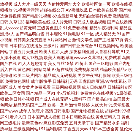
放视频
成人大片一级天天
内射性爱网址大全
欧美社区第一页
欧美在线视
频播放
91视频污污污
超碰在线公开
AV蜜桃吃瓜
日本欧美在线看
国产精
选免费视频
国产精品91视频
69热最新网址
无码白丝强行免费
激情影院
日韩
久草123
福利欧美在线
成人片无码
日韩成人极品视频
国产在线诱惑
乱人xxxxx
超黄无码
三级黄色图片
91免费看视频
精品午夜福利网
精品亚
洲成a人
国产精品萌白酱
日本理论
91操电影
91一区
成人精品无
91国产
小视频
日韩美女免费直播
A片网站网址
激情文学色
国产主播第37页
青久
青青
日本精品在线播放
三级A片
国产日韩亚洲综合
91短视频网站
欧美骚
网站
丁香五月天亚洲
欧美大粗吊人妖
深夜福利亚洲
人兽福利导航
91叉
叉操小骚逼
成人18视频
欧美大鸡吧
草逼wwww
久草福利免费试看
岛国
国产在线
91人人超碰青青
美女白丝18禁
91肏比
国产三区电影
国产内射
后入在线
黄色网址网站网址
97超在线视
免费视频网站
精品欧美精品v
欧
美操碰
欧美二级片网址
精品成人无码视频
男女午夜福利影院
欧美三级电
影
免费黄色网址
成年版快手
日韩福利无码
四虎四房
亚洲AV在线豆花
亚
洲区成人
美女黄片免费观看
三级网站视频网
成人日韩精品
日韩福利专区
欧美二区女同
国产精品一区91
小x导航福利
免费黄色在线视频
91原创视
频
欧美日韩小视频
国产成人在线无码
91黑料不
国产极品自拍
岛国最大
色网站
精品无码国产二品
欧美一及片
激情网婷婷
人妖大片
91天堂影视
国产www
成年人伦理片
高清日韩电影
国产尤物视频在线
超碰福利97视
屏
91看片入口
日本国产成人视频
日本日韩欧美在线
黄色资料入口
黄色
网三级毛片
最新黄色av
麻豆影院免费
五月天堂丁香
国产精品水多
福利
所导航
三级视频网站J
51福利影院
丁香五月天av
18日本三级全黄
乱伦天