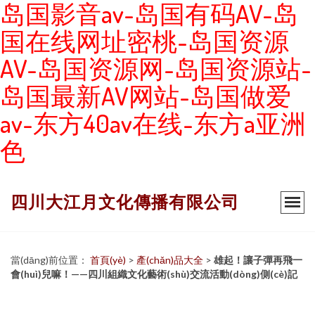
岛国影音av-岛国有码AV-岛
国在线网址密桃-岛国资源
AV-岛国资源网-岛国资源站-
岛国最新AV网站-岛国做爱
av-东方40av在线-东方a亚洲
色
四川大江月文化傳播有限公司
當(dāng)前位置：
首頁(yè)
>
產(chǎn)品大全
>
雄起！讓子彈再飛一
會(huì)兒嘛！——四川組織文化藝術(shù)交流活動(dòng)側(cè)記