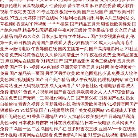
电影伦理片
黄瓜视频成人
性爱婷婷
爱豆在线看
麻豆影院爱爱
成人软件
看 韩国美女操逼视频 欧美色图2 午夜精品影院 91社抖音在线 成人依人在线
视频
午夜宅男在线
91专区在线
狠狠干欧美
国产三级国产
国产欧美日韩
在线
97五月天婷婷
日韩在线网
91福利社视频
福利导航
A片三级网站
久
草视频8
香蕉APP污视频
艹艹艹插逼
国产精品五月天
狠狠操欧美性爱
国
九一视频入口 青青国产视频 香蕉网站 91在线视频青 福利社禁片 欧美另类性
产绝色精品
精品孕妇无码视频
午夜A片三级片
天美果冻传媒
久久国产成
人精品
精品93久久久
日本人妖射精
学生妹avav
国产熟女视频在线
乱伦
愛 无码h片 97色色网址 国产白一区二区三 老熟女国产 人人操91 免费性片
第一页
韩日视频
高清国产剧观看
人妻少妇视频二区
成人无码高清毛片
亚洲av激情电影
午夜导航在线
国内主播第一页
国产高清电影网址
91社区
论坛
免费网站黄色在线
久久偷拍高清亚洲
91午夜在线免费
亚洲精品第五
91V精品 大香蕉9 超碰人人玩 超碰男人 超碰AV在线 国产人妖网站 日韩awww
页
麻豆网站在线观看
91精选国产
国产精品亚洲
黄色三级成年
五月天婷
婷爱
国产不卡小视频
AV色哟哟
亚洲天堂丁香五月
91社网
美女视频黄全
新片 五月花麻豆传媒 午夜三级A 91精品人 肏屄图片吴梦梦 东京热小视频 色
免费
国产精品第一页国
另类区另类欧美
欧美色图乱伦小说
免费成人软件
黄色网址视频播放
国产日产美产精品
成人午夜视频
伦理视频网站
黄色18
禁网站
亚洲无码视频在线
成人无码看片
91原创社区
伦理电影香港
成人
综合色97 99福利网站 韩国色色网 女同网站 色站导航 www青青三级 精品国产
免费
蜜桃91色色
A片视频网
国产自在线
操欧美老女人
人人97综合精品
岛国免费
国产无码一二
蜜桃tv网站入口
国产第66页
另类国产在线
熟女
a 日本www色视频 伊人春色影院 97视屏91 肏屄视频软件下载 www桃色com
自拍偷拍
青青久视频
久草新视频在线
激情深爱欧美激情
91视频官网国产
狠狠操-91
91我要操
国产ts视频网站
国产美女视频网站
91视频成人下载
国产无码色色
91香蕉亚洲精品
91伊人加勒比
欧美狠狠插
日韩精品高清
福利导航撸吧 韩国自拍三及片 久久色网 欧美一二三四福利 日韩AA电影 日韩
黄色av网
日本波多野吉衣
日韩在线观看精品
日本一级电影
久草网页
97
免费艹
岛国一区二区
岛国动作片在
波多野吉衣三级
亚洲AV一卡
在线免
3级片 欧美自慰一区 天天撸日日操 熟女超碰7 深夜福利影院 伪娘自慰网站 性
费小视频
搞黄网站在线观看
免费色情A片网扯
91资源在线视频
蜜桃视频