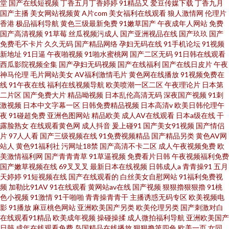
堂
国产在线短视频
丁香五月丁香婷婷
91精品又
爱豆传媒下载
丁香九月
国产主播
美女网站视频黄
A片com
美女福利在线观看
狼人激情网
伦理片
香港
极品福利导航
黄色三级最新免费
91嫩草国产
午夜成年人网站
免费
国产高清视频
91草莓
丝瓜视频污成人
国产亚洲视品在线
国产玖玖
国产
免费毛不卡片
久久无码
国产精品网络
孕妇无码在线
91手机论坛
91视频
新地址
91日逼
午夜啪视频
91啪水蜜桃网
国产二区无码
91日韩在线观看
西瓜影院视频全集
国产孕妇无码视频
国产在线福利
国产在线日皮片
午夜
神马伦理
毛片网站美女
AV福利激情毛片
黄色网在线播放
91视频免费在
线
91午夜在线
福利在线视频导航
欧美喷潮一区二区
午夜理论片
日本第
二片区
国产免费大片
精品呦视频
日本乱伦高清无码
深夜国产视频
91刺
激视频
日本中文字幕一区
日韩免费精品视频
日本高清v
欧美日韩伦理午
夜
91碰超免费
亚洲色图网站
精品欧美
成人AV在线观看
日本a级在线
干
露脸熟女
在线观看黄色网
成人抖音
爰上碰91
国产美女91视频
国产情侣
片
97人人看
国产三级视频在线
91免费视频精品
国产精品另类
黄色AV网
站人
黄色91福利社
污网址18禁
国产高清不卡二区
成人午夜视频免费
欧
美激情福利网
国产青青青草
91草逼视频
免费看片日韩
午夜视频福利免费
国产嫩草视频在线
69叉叉叉
最新日本在线视频
日韩成人a
青青操91
五月
天婷婷
91短视频在线
国产在线观看的
白丝美女自慰网站
91福利免费视
频
加勒比91AV
91在线观看
黄网站av在线
国产视频
狠狠擼狠狠擼
91桃
色小视频
91激情
91干啪啪
青青操青青干
主播诱惑无码专区
欧美视频电
影
91播放
麻豆桃色网站
亚洲欧美国产另类
欧美伦理另类
国产刺激对白
在线观看91精品
欧美成年视频
操碰操揉
成人微拍福利导航
亚洲欧美国产
日韩
成年在线观看免费
岛国精品在线播放
狠狠撸第四色
欧美一页
女同