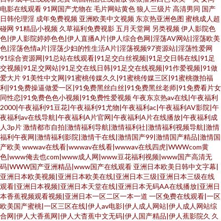
电影在线观看
91网国产尤物在
毛片网站黄色
狼人三级片
高清男同
国产
日韩伦理淫
成年免费视频
亚洲欧美中文视频
东京热亚洲色图
蜜桃成人超
碰网
91精品小视频
久草福利免费视影
五月天堂网
另类视频
伊人影院色
色|伊人影院婷婷色色|伊人直播A片|伊人综合色网|淫荡AV网站|淫荡欧美
色|淫荡色情a片|淫荡少妇的性生活A片|淫荡视频97资源站|淫荡性爱网
91综合资源网|91总站在线观看|91足交白丝视频|91足交日韩在线|91足
交视频|91足交网站|91足交在线日韩|91足交在线视频|91作爱视频|91做
爱大片
91美性中文网|91蜜桃传媒久久|91蜜桃传媒三区|91蜜桃微拍福
利|91免费操逼做爱一区|91免费黑丝白丝|91免费黑丝老师|91免费看片女
同性恋|91免费色色小视频|91免费性爱视频
午夜东京热av在线|午夜福利
2000|午夜福利91豆花|午夜福利91尤物|午夜福利ac|午夜福利AV影院|午
夜福利av在线导航|午夜福利A片官网|午夜福利A片在线播放|午夜福利成
人3p片
激情都市自拍|激情福利导航|激情福利社|激情福利视频导航|激情
福利午夜网|激情福利影院|激情干在线|激情国产99|激情国产精品|激情国
产欧美
wwwav在线看|wwwav在线看|wwwav在线四虎|WWWcom黄
色|www俺去也com|www成人网|www豆花福利视频|www国产高清无
码|WWW国产亚洲精品|www国产在线观看
亚洲日本欧美日韩中文字幕|
亚洲日本欧美视频|亚洲日本欧美在线|亚洲日本三级|亚洲日本三级在线
观看|亚洲日本视频|亚洲日本天堂在线|亚洲日本无码AA在线播放|亚洲日
本香蕉视频观看视频|亚洲日本一区二区一本一道
一区免费在线观看|一区
欧美国产蜜桃|一区三区在线|伊人av电影|伊人成人网站|伊人成人网站综
合网|伊人大香蕉网|伊人大杳蕉中文无码|伊人国产精品|伊人蕉影院久
久