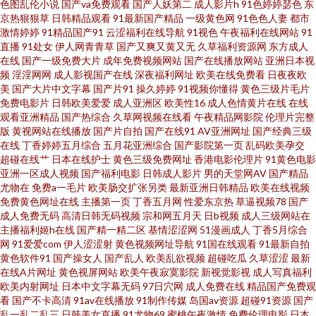
色图乱伦小说
国产va免费观看
国产人妖第二
成人影片h
91色婷婷瑟色
东
京热狠狠草
日韩精品观看
91最新国产精品
一级黄色网
91色色人妻
都市
加勒比综合 91秀秀 超碰在线久 久久精品黄色 日本中文字幕不卡 亚洲区限制
激情婷婷
91精品国产91
云涩福利在线导航
91视色
午夜福利在线网站
91
直播
91处女
伊人网青青草
国产又爽又黄又无
久草福利资源网
东方成人
级51 97成人自拍 综合另类x 91情侣视频 成人无码影院 黄色快播大香蕉 欧美
在线
国产一级免费大片
成年免费视频网站
国产在线播放网站
亚洲日本视
频
淫淫网网
成人影视国产在线
深夜福利网址
欧美在线免费看
日夜夜欧
美
国产大片中文字幕
国产片91
操久婷婷
91视频你懂得
黄色三级片毛片
玖玖爱111 91黑料福利网 超碰在线免费公开 黄色片中国 欧美喉奥在线 色网
免费电影片
日韩欧美爱爱
成人亚洲区
欧美性16
成人色情黄片在线
在线
观看亚洲精品
国产热综合
久草网视频在线看
午夜精品网影院
伦理片完整
57 3级片视频 av一区二区三区 国产另类欧美 另类专区色情 天天肏逼网 91国
版
黄视网站在线播放
国产片自拍
国产在线91
AV亚洲网址
国产经典三级
在线
丁香婷婷五月综合
五月花亚洲综合
国产影院第一页
乱码欧美孕交
超碰在线艹
日本在线护士
黄色三级免费网址
香港电影伦理片
91黄色电影
产高清视频 草资源网 国产性爱区一区 国产黑料zcm 国产区地址91 精品国产
亚洲一区成人视频
国产福利电影
日韩成人影片
男的天堂网AV
国产精品
尤物在
免费a一毛片
欧美肠交扩张另类
最新亚洲日韩精品
欧美在线视频
欧美日韩 日本伦理三区 日韩午夜 97色色一区二区 韩日AV入 欧美图色10p 午
免费黄色网址在线
主播第一页
丁香五月网
性爱东京热
草逼视频78
国产
成人免费无码
高清日韩无码视频
宗和网五月天
日b视频
成人三级网站在
主播福利姬h在线
国产精一精二区
基情涩涩网
51漫画成人
丁香5月综合
夜精品剧场 91视频中文字幕 成人淫移在线观看 久草先锋毛片在线 人人摸人
网
91爱爱com
伊人涩涩射
黄色视频网址导航
91国在线观看
91最新自拍
黄色软件91
国产操女人
国产乱人
欧美乱欲视频
超碰吃瓜
久草涩涩
最新
人操91 香蕉视频www AV午夜AV 国产乱人一区 欧美日韩国产在线 婷婷伊人
在线A片网址
黄色视屏网站
欧美午夜寂寞影院
新视觉影视
成人写真福利
欧美内射网址
日本中文字幕无码
97日穴网
成人免费在线
精品国产免费观
看
国产不卡高清
91av在线播放
91制作传媒
岛国av资源
超碰91资源
国产
网 91色啦自拍 大香蕉岛国片 久久情爱网 日韩淫色网 自慰喷水网站 av在线观
乱一乱二乱三
日韩美女直播
91尤物69
蜜桃午夜激情
免费伦理电影
日本