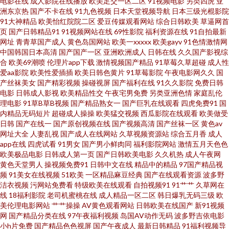
电影在线
成人影院在线播放
欧美足交一区二区
91视频电影
另类四虎
亚
洲东京热
国产不卡在线
91九色视频
日本天堂视频导航
日本三级光棍影院
论坛欧美日韩 精品第十三页 美女超碰人人 欧美色综合 日日夜夜精品国产 在
91大神精品
欧美怡红院院二区
爱豆传媒观看网站
综合日韩欧美
草逼网首
页
国产日韩精品91
91视频网站在线
69性影院
福利资源在线
91自拍最新
线国产啪 91伊人资源站 国产第一页51 久久大香一本AV 免费看的黄色网子 日
网址
青青草国产成人
黄色岛国网站
欧美一xxxxx
欧美gayv
91色情激情网
中国韩国日本高清
国产国产一区
亚洲欧洲成人
日韩在线
久久国产影视综
合
欧美69潮喷
伦理片app下载
激情视频国产精品
91草莓久草超碰
成人性
本A片色情网站 天天撸天天干 91抖音aaa 97精品国产 超碰夜里草 韩日中AV网
爱aa影院
欧美性爱插插
欧美日韩色黄片
91草莓影院
午夜电影网久久
国
产丝袜美女
国产精彩视频
操碰视屏
国产福利在线
91久久影院
免费日韩
址 久久欧美视频 免费熟女av 人妖牲畜性交 日韩一级免费视频 亚洲龙1级a片
电影
日韩成人影视
欧美精品性交
午夜宅男免费
另类亚洲色情
家庭乱伦
理电影
91草B草B视频
国产精品熟女一
国产巨乳在线观看
四虎免费91
国
内精品无码短片
超碰成人操操
欧美猛交视频
西瓜影院在线观看
欧美做受
91国产白浆高潮 AV新入口 丁香五月花婷婷 韩日色情 免费看a的网址 日本天
日韩
国产在线一
国产原创视频在线
国产视频高清
国产丝袜一区
黄色av
网址大全
人妻乱视
国产成人在线网站
久草视频资源站
综合五月香
成人
天日天天干 午夜福利国产区 91羞羞视频 超碰人人玩 国产肏屄中文 黄色精品
app在线
四虎试看
91男女
国产男小鲜肉同
福利影院网站
激情五月天色色
欧美极品电影
日韩成人第一页
国产日韩欧美电影
久久机热
成人午夜网
黄色天堂男人
操视频免费91
日韩中文在线
精品中的精品
97国产精品视
免费 美女脱光视频91 香蕉视频污app 91福利院 97人人操人人爽 草莓伊人成
频
91美女在线视频
51欧美
一区精品麻豆经典
国产在线观看资源
波多野
洁衣视频
污网站免费看
特级欧美在线观看
自拍视频91
91艹艹
久草网在
人网 豆花影院天天吃瓜 黄色三级网站 欧美性爱亚洲图片 深夜福利网站AV 在
线
18福利影院
老司机蜜桃在线
成人精品一区二区
韩日爆乳无码三级
欧
美伦理电影网站
艹艹操操
AV黄色观看网站
日韩欧美在线国产
新91视频
网
国产精品分类在线
97午夜福利视频
岛国AV动作无码
波多野吉依电影
线A片导航 91熟女免费视频 白丝美女后入爆操 东京热女w姦 黄色WW 人妻碰
小h片免费
国产精品色色视屏
国产午夜成人
最新日韩精品
91福利视频导