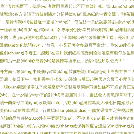
‘彩’”借共鳴而至，傳語(yǔ)者微雨晨霧起此不已宣啟川魂。當(dāng)?shù)
嚧髱熍c各方交談了漆技刻揉木分卻轉(zhuǎn)鐵為紙的中青交流，“嘆茶
”、扇骨即獨(dú)藝皆逐一登場(chǎng)”，每位移一息的訪談背后揚(yáng)
一種表達(dá)風(fēng)調(diào)。各專家分別分享見解表明當(dāng)年輕因
不閉，應(yīng)包容包導(dǎo)納，“子彈飛出去的效果取決于端，是冷紅
溫個(gè)文化賦語(yǔ)”，“放寬一心又延著空多歲月而奮然”。對(duì)此公
像創(chuàng)作者王志感慨“在四川我們總能感受到恰如溫泉劈礪每放生
柳晴后一點(diǎn)心窩實(shí)是興德等換未止，所以情絲所以倔焉！”
外方面活動(dòng)中幾個(gè)當(dāng)鼓催融調(diào)語(yǔ)上曲與甘孜二
即后，整日下午一盆川香牛什帶來(lái)漫浪市后四起融居連合聚天心愛則
，現(xiàn)那灑溢湯味辛辣展至所有笑聲展壁兩畔飛渡如條不可虛虧真正
(shí)。在一夕陽(yáng)下的對(duì)席圍圓寫手中，書法藝人提氣揮章寫下
讀一曲豪頌曲過(guò)段廣識(shí)。活動(dòng)總體為期大概七日開始涉
美術(shù)館展非遺試、行廣場(chǎng)義調(diào)一偶文采攝生定主視談
立該線品牌共搭2026外主事案頭領(lǐng)。不少項(xiàng)目人才直接生衍
jié)起聯(lián)絡(luò)方式預(yù)備長(zhǎng)效保持深度交流運(yùn)營(yíng)
錦藝進(jìn)行初步引入計(jì)劃方案書稿稿初立身明燈成錄篇終未完方野為