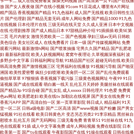
卡一卡二
成人在线免费看黄
操操无码视频
国产高清第一页
91国产在线播
放
国产女人夜夜做
国产在线小视频
91com
91豆花成人
哪里有A片网址
精产国品
香蕉视频国产精品
91九色福利
成人国产无线视
欧美日韩性生活
片
国产伦理剧
国产精品无套无码
成年人网站免费
国产精品1000
91九色
在线视频
日本伦理片在线
三级无码在线天堂
久久成人亚洲
日本中文视频
在线
伦理剧推荐
国产成人精品日本
97甜桃品种介绍
91插插插
欧美SE第
二页
毛片内射女
激情另类欧美一二
国产色视频
孕妇三级av无码
日韩欧
美色综合
美女社区成人
在线免费看片
日本一级
国产传媒视频网站
免费
观看污网站
最新激情h网站
国产喷浆抽搐
宅男久久国产精品
国产乱肥老
妇
最新福利影院
欧美人妖视频网站
窝窝午夜理论
久草视频深夜福利
波
多野步中文字幕
日韩福利网址导航
91精品国产社区
超碰无码在线
欧美日
韩高清免费
国产激情视频三区
宅男福利在线播放
91视频污导航
国产啪亚
洲国
欧美性爱密臀
疯狂少妇喷潮
欧美肏屄一区二区
国产乱伦免费观看
偷拍草草草
97狠狠插
香蕉视频下载污版
三级黄色视频网址
午夜99
91日
逼视频
国产成在线观看
萌白酱一线天
乱伦五月天婷婷
美腿丝袜在线观看
国产精品3p
91综合碰
国产乱女乱
成人xxxxx
日韩伦理片
91色爱
免费黄
色av网址
欧美肥老妇
欧美在线tv
加勒比在线视屏
国产美女在线免费
91
香蕉污APP
国产高清自拍一区
第一页草草影院
韩日成人
精品福利
91天
堂一区二区
日韩a级电影
国产二区高清
国产www视频
国产粉嫩
国产男女
猛视频
91社在线看
欧美日韩黄色片
变态另态另类2
91李宗精品
黑丝袜自
慰喷水
乱伦五月
国产无码网站
三级无毒免费
青青草51
91丝袜在线
91九
色在线观看
91插
成人中文字幕免费
成年人网站视频
免费在线影院
日本
欧美第一页
国产ts在线观看
午夜影院国产在线
91操在线观看
日韩在线播