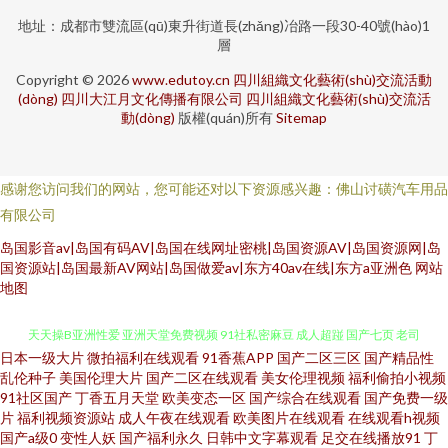
地址：成都市雙流區(qū)東升街道長(zhǎng)冶路一段30-40號(hào)1
層
Copyright © 2026
www.edutoy.cn
四川組織文化藝術(shù)交流活動
(dòng)
四川大江月文化傳播有限公司
四川組織文化藝術(shù)交流活
動(dòng)
版權(quán)所有
Sitemap
感谢您访问我们的网站，您可能还对以下资源感兴趣：佛山讨磺汽车用品
有限公司
岛国影音av|岛国有码AV|岛国在线网址密桃|岛国资源AV|岛国资源网|岛
国资源站|岛国最新AV网站|岛国做爱av|东方40av在线|东方a亚洲色
网站
地图
日本一级大片
微拍福利在线观看
91香蕉APP
国产二区三区
国产精品性
黄色小电彭 超碰在线免费 激情色色无码 欧美成人另类 人妻聚色窝 日韩卡一
乱伦种子
美国伦理大片
国产二区在线观看
美女伦理视频
福利偷拍小视频
91社区国产
丁香五月天堂
欧美变态一区
国产综合在线观看
国产免费一级
片
福利视频资源站
成人午夜在线观看
欧美图片在线观看
在线观看h视频
天天操B亚洲性爱 亚洲天堂免费视频 91社私密麻豆 成人超踫 国产七页 老司
国产a级0
变性人妖
国产福利永久
日韩中文字幕观看
足交在线播放91
丁