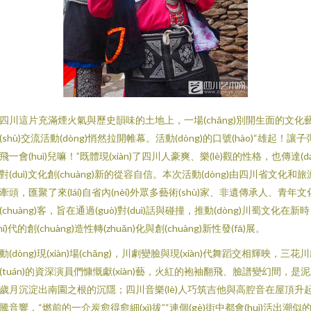
四川這片充滿煙火氣與歷史韻味的土地上，一場(chǎng)別開生面的文化
(shù)交流活動(dòng)悄然拉開帷幕。活動(dòng)的口號(hào)“雄起！讓子
飛一會(huì)兒嘛！”既體現(xiàn)了四川人豪爽、樂(lè)觀的性格，也傳達(dá
對(duì)文化創(chuàng)新的從容自信。本次活動(dòng)由四川省文化和旅
牽頭，匯聚了來(lái)自省內(nèi)外眾多藝術(shù)家、非遺傳承人、青年文
(chuàng)客，旨在通過(guò)對(duì)話與碰撞，推動(dòng)川蜀文化在新時
shí)代的創(chuàng)造性轉(zhuǎn)化與創(chuàng)新性發(fā)展。
動(dòng)現(xiàn)場(chǎng)，川劇變臉與現(xiàn)代舞蹈交相輝映，三花
(tuán)的資深演員們慷慨獻(xiàn)藝，火紅的袍袖翻飛、臉譜變幻間，是
歲月沉淀出南園之根的沉隱；四川音樂(lè)人巧筑吉他與高腔音在屋頂升
騰音響，“燃前的一介炭愈得愈細(xì)拔”“連個(gè)街中都會(huì)活出潮似