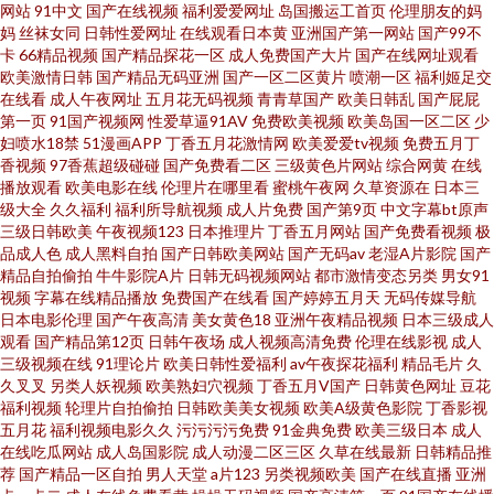
网站
91中文
国产在线视频
福利爱爱网址
岛国搬运工首页
伦理朋友的妈
妈
丝袜女同
日韩性爱网址
在线观看日本黄
亚洲国产第一网站
国产99不
爱网日韩av 在线电影黄色 91茄子在线看 97午夜福利影院 aV中亚 超碰人草色
卡
66精品视频
国产精品探花一区
成人免费国产大片
国产在线网址观看
欧美激情日韩
国产精品无码亚洲
国产一区二区黄片
喷潮一区
福利姬足交
欲 超碰碰中文 超碰在线资源站 大香蕉伊av 国产福利导航大全 九九热六 老司
在线看
成人午夜网址
五月花无码视频
青青草国产
欧美日韩乱
国产屁屁
第一页
91国产视频网
性爱草逼91AV
免费欧美视频
欧美岛国一区二区
少
妇喷水18禁
51漫画APP
丁香五月花激情网
欧美爱爱tv视频
免费五月丁
机A片 免费三级欧韩 欧美H版在 欧美自拍色图 欧美性图ppp 日本女V素人妻 日
香视频
97香蕉超级碰碰
国产免费看二区
三级黄色片网站
综合网黄
在线
播放观看
欧美电影在线
伦理片在哪里看
蜜桃午夜网
久草资源在
日本三
韩无码男人天堂 亚洲天天影色 亚州另类10页 亚洲色色电影网站 亚洲激情午
级大全
久久福利
福利所导航视频
成人片免费
国产第9页
中文字幕bt原声
三级日韩欧美
午夜视频123
日本推理片
丁香五月网站
国产免费看视频
极
品成人色
成人黑料自拍
国产日韩欧美网站
国产无码av
老湿A片影院
国产
夜丁香 伊人网操逼片 影音先锋成人久 自拍优物193 91视频观看网站 俺去也
精品自拍偷拍
牛牛影院A片
日韩无码视频网站
都市激情变态另类
男女91
视频
字幕在线精品播放
免费国产在线看
国产婷婷五月天
无码传媒导航
最新 第一富利导航大全 免费的黄网站大全 91传禖 午夜福利小电影 蜜桃91视
日本电影伦理
国产午夜高清
美女黄色18
亚洲午夜精品视频
日本三级成人
观看
国产精品第12页
日韩午夜场
成人视频高清免费
伦理在线影视
成人
三级视频在线
91理论片
欧美日韩性爱福利
av午夜探花福利
精品毛片
久
频网站 伊人精品大香蕉 肏屄免费看 久久婷婷香蕉影音 91PRON视频 福利社
久叉叉
另类人妖视频
欧美熟妇穴视频
丁香五月V国产
日韩黄色网址
豆花
福利视频
轮理片自拍偷拍
日韩欧美美女视频
欧美A级黄色影院
丁香影视
午夜福利 欧美日韩中字 尤物网址在线观看 超碰porn 久久大香蕉物业 手机亚
五月花
福利视频电影久久
污污污污免费
91金典免费
欧美三级日本
成人
在线吃瓜网站
成人岛国影院
成人动漫二区三区
久草在线最新
日韩精品推
荐
国产精品一区自拍
男人天堂
a片123
另类视频欧美
国产在线直播
亚洲
洲色在线 91在线看 九一视频在看 午夜三级影院 亚洲热热