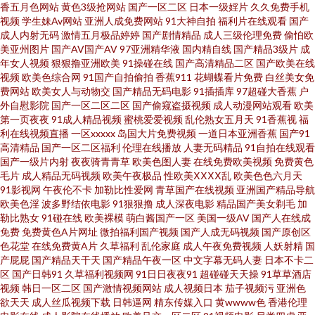
香五月色网站
黄色3级抢网站
国产一区二区
日本一级婬片
久久免费手机
机福利导航站 欧美男女性生活 无码窝导航网 91青青操网站 草青青网站 含羞
视频
学生妹Av网站
亚洲人成免费网站
91大神自拍
福利片在线观看
国产
成人内射无码
激情五月极品婷婷
国产剧情精品
成人三级伦理免费
偷怕欧
美亚州图片
国产AV国产AV
97亚洲精华液
国内精自线
国产精品3级片
成
草av社区 欧美日韩精品中文 三级网址在线播放 香蕉视频黄色 自拍69 大香蕉
年女人视频
狠狠撸亚洲欧美
91操碰在线
国产高清精品二区
国产欧美在线
视频
欧美色综合网
91国产自拍偷拍
香蕉911
花蝴蝶看片免费
白丝美女免
久久 国产超碰在线 91精品视频入口 久久性交 日本a黄 亚洲av青草影院 91五
费网站
欧美女人与动物交
国产精品无码电影
91插插库
97超碰大香蕉
户
外自慰影院
国产一区二区二区
国产偷窥盗摄视频
成人动漫网站观看
欧美
第一页夜夜
91成人精品视频
蜜桃爱爱视频
乱伦熟女五月天
91香蕉视
福
码 午夜av福利 在线观看淫国产 视频爱肏屄的肉棒 日本成人导航 国产黑丝嘿
利在线视频直播
一区xxxxx
岛国大片免费视频
一道日本亚洲香蕉
国产91
高清精品
国产一区二区福利
伦理在线播放
人妻无码精品
91自拍在线观看
咻 久久福利网 欧美婷婷综合 91少妇热舞被操 成人又大又黄免费 九一日韩高
国产一级片内射
夜夜骑青青草
欧美色图人妻
在线免费欧美视频
免费黄色
毛片
成人精品无码视频
欧美午夜极品
性欧美ⅩⅩⅩⅩ乱
欧美色色六月天
91影视网
午夜伦不卡
加勒比性爱网
青草国产在线视频
亚洲国产精品导航
清 欧美色图综合 在线免费小视频 超碰人妻人人操 国产视频欧美 欧美韩日国
欧美色淫
波多野结依电影
91狠狠撸
成人深夜电影
精品国产美女剃毛
加
勒比熟女
91碰在线
欧美裸模
萌白酱国产一区
美国一级AV
国产人在线成
产 日本爱爱片 亚洲天堂色网站 91吃瓜黑社 91永久免费视频 白丝后入屁内射
免费
免费黄色A片网址
微拍福利国产视频
国产人成无码视频
国产原创区
色花堂
在线免费黄A片
久草福利
乱伦家庭
成人午夜免费视频
人妖射精
国
产屁屁
国产精品天干天
国产精品午夜一区
中文字幕无码人妻
日本不卡二
豆花成人在线网址 青青草社区 日韩午夜福利影院 亚洲伦理自拍 51性爱视频
区
国产日韩91
久草福利视频网
91日日夜夜91
超碰碰天天操
91草草酒店
视频
韩日一区二区
国产激情视频网站
成人视频日本
茄子视频污
亚洲色
Aⅴ网站 国产精品乱码专区 日韩一级片VV 亚洲成人一二三 97超碰人人摸 成人
欲天天
成人丝瓜视频下载
日韩逼网
精东传媒入口
黄wwww色
香港伦理