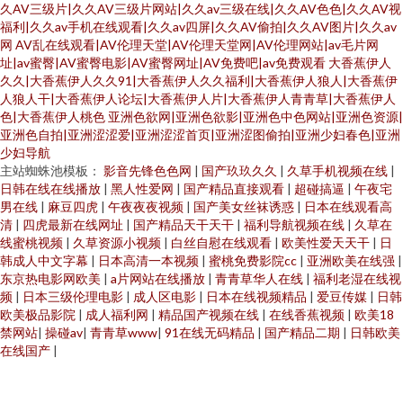
久AV三级片|久久AV三级片网站|久久av三级在线|久久AV色色|久久AV视
福利|久久av手机在线观看|久久av四屏|久久AV偷拍|久久AV图片|久久av
网
AV乱在线观看|AV伦理天堂|AV伦理天堂网|AV伦理网站|av毛片网
址|av蜜臀|AV蜜臀电影|AV蜜臀网址|AV免费吧|av免费观看
大香蕉伊人
久久|大香蕉伊人久久91|大香蕉伊人久久福利|大香蕉伊人狼人|大香蕉伊
人狼人干|大香蕉伊人论坛|大香蕉伊人片|大香蕉伊人青青草|大香蕉伊人
色|大香蕉伊人桃色
亚洲色欲网|亚洲色欲影|亚洲色中色网站|亚洲色资源|
亚洲色自拍|亚洲涩涩爱|亚洲涩涩首页|亚洲涩图偷拍|亚洲少妇春色|亚洲
少妇导航
主站蜘蛛池模板：
影音先锋色色网
|
国产玖玖久久
|
久草手机视频在线
|
日韩在线在线播放
|
黑人性爱网
|
国产精品直接观看
|
超碰搞逼
|
午夜宅
男在线
|
麻豆四虎
|
午夜夜夜视频
|
国产美女丝袜诱惑
|
日本在线观看高
清
|
四虎最新在线网址
|
国产精品天干天干
|
福利导航视频在线
|
久草在
线蜜桃视频
|
久草资源小视频
|
白丝自慰在线观看
|
欧美性爱天天干
|
日
韩成人中文字幕
|
日本高清一本视频
|
蜜桃免费影院cc
|
亚洲欧美在线强
|
东京热电影网欧美
|
a片网站在线播放
|
青青草华人在线
|
福利老湿在线视
频
|
日本三级伦理电影
|
成人区电影
|
日本在线视频精品
|
爱豆传媒
|
日韩
欧美极品影院
|
成人福利网
|
精品国产视频在线
|
在线香蕉视频
|
欧美18
禁网站
|
操碰av
|
青青草www
|
91在线无码精品
|
国产精品二期
|
日韩欧美
在线国产
|